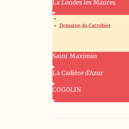
La Londes les Maures
Domaine du Carrubier
Saint Maximin
La Cadière d'Azur
COGOLIN