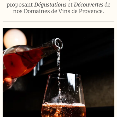
proposant
Dégustations
et
Découvertes
de
nos Domaines de Vins de Provence.