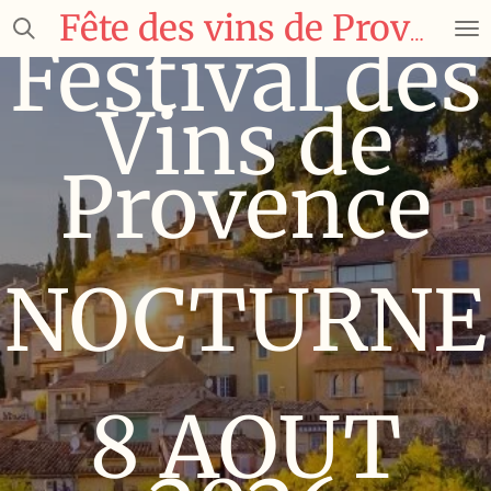
Passer
Fête des vins de Provence
Festival des
au
contenu
principal
Vins de
Provence
NOCTURNE
8 AOUT